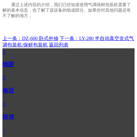
通过上述内容的介绍，我们已经知道使用气调保鲜包装机需要了
解的基本信息，也了解了该设备的组成部分。如果你对其他问题还有
不了解的地方，
上一条：DZ-600 卧式外抽
下一条：LY-280 半自动真空盒式气
调包装机/保鲜包装机
返回列表

地图

电话

短信
