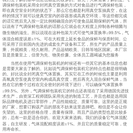
调保鲜包装机采用全封闭真空置换的方式对食品进行气调保鲜包装，
即在真空室全封闭的状态下，那么它也都是利用真空泵抽真空，在这
样的情况下就可以使真空室内的容器形成高真空环境，等这些都完成
的话它然后充入按一定比例精确混合的可使食品延期保鲜的气体，所
以说有了气调保鲜包装机的话那么它就会在大程度上抑制各种细菌与
99.5%
微生物的滋生。所以说现在这种包装方式可使气体置换率≥
，气
1%
体混合精度误差±
。可在大程度上延长食品的保鲜与保质时间。公
司采用了目前国内先进的成套生产设备和工艺，所生产的产品质量上
乘，外观精美，经久耐用。产品远销欧美、日韩等地区国家。本厂宗
旨是质量至上，信誉为先、物美价廉。全体员工愿竭诚为您服务
当然在使用气调保鲜包装机的时候还有一些其它的基本信息也都
是需要大家去了解的。比如说气调保鲜包装机它的特点也都是很明确
的。好比说全封闭真空气体置换。其实它在工作的时候也主要是利用
高氧真空泵使真空室内构成高真空度，然后再充入混合保鲜气体，当
然在它的整个过程在完全密封的环境下进行，可以确保气体置换率
99.5%
≥
。另外，气调保鲜包装机它的特点还表现在了采用德国先进技
术生产，由资深工程师团队采用先进的制造工艺，并且也都是选用国
际品牌电机及进口零部件，产品性能稳定、质量可靠。这里的是正规
的厂家，想要订购该产品的朋友不妨来这里选择吧。相信是不会让你
失望的。这里的价格合理，质量有保障。而且产品的类型也是比较多
的，总有一款是适合你的。欢迎大家来选购。我们的设备它气体混配
1%
器，自主研发，气体混配精度误差±
。并且它的质量稳定可靠，使
用寿命长。