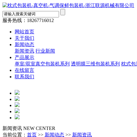
服务热线：
18267716012
网站首页
关于我们
新闻动态
新闻资讯
行业新闻
产品展示
单室/双室真空包装机系列
透明膜三维包装机系列
枕式包
在线留言
联系我们
新闻资讯
NEW CENTER
当前位置：
首页
>>
新闻动态
>>
新闻资讯