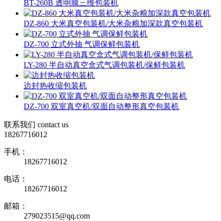
BT-260B 透明膜三维包装机
DZ-860 大米真空包装机/大米杂粮加深款真空包装机
DZ-700 立式外抽 气调保鲜包装机
LY-280 半自动真空盒式气调包装机/保鲜包装机
边封热收缩包装机
DZ-700 双室真空机/双面自动整形真空包装机
联系我们
contact us
18267716012
手机：
18267716012
电话：
18267716012
邮箱：
279023515@qq.com