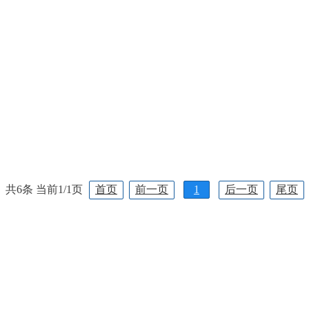
共6条 当前1/1页
首页
前一页
1
后一页
尾页